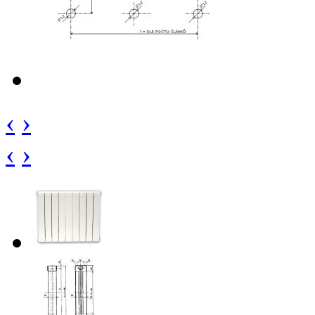
‹
›
‹
›