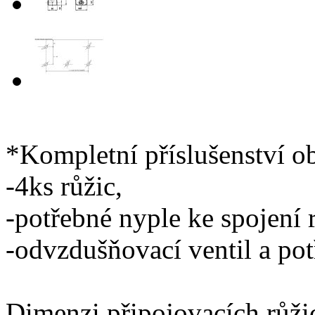
*Kompletní příslušenství o
-4ks růžic,
-potřebné nyple ke spojení 
-odvzdušňovací ventil a po
Dimenzi připojovacích růži