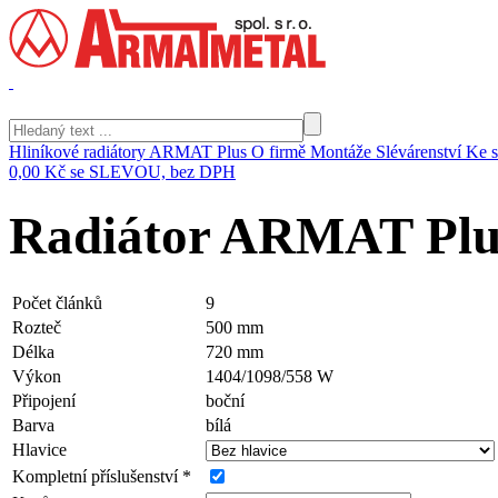
Hliníkové radiátory ARMAT Plus
O firmě
Montáže
Slévárenství
Ke s
0,00 Kč
se SLEVOU, bez DPH
Radiátor ARMAT Plu
Počet článků
9
Rozteč
500 mm
Délka
720 mm
Výkon
1404/1098/558 W
Připojení
boční
Barva
bílá
Hlavice
Kompletní příslušenství *