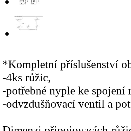
*Kompletní příslušenství o
-4ks růžic,
-potřebné nyple ke spojení 
-odvzdušňovací ventil a po
Dimenzi připojovacích růži