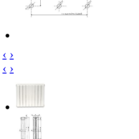
‹
›
‹
›