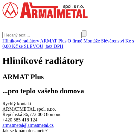
Hliníkové radiátory ARMAT Plus
O firmě
Montáže
Slévárenství
Ke s
0,00 Kč
se SLEVOU, bez DPH
Hliníkové radiátory
ARMAT Plus
...pro teplo vašeho domova
Rychlý kontakt
ARMATMETAL spol. s.r.o.
Řepčínská 86,772 00 Olomouc
+420 585 418 124
armatmetal@armatmetal.cz
Jak se k nám dostanete?