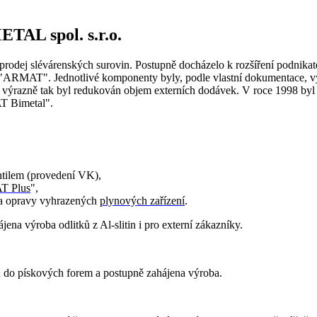
TAL spol. s.r.o.
rodej slévárenských surovin. Postupně docházelo k rozšíření podnikate
"ARMAT". Jednotlivé komponenty byly, podle vlastní dokumentace, vyrá
 a výrazně tak byl redukován objem externích dodávek. V roce 1998 byl
T Bimetal".
ntilem (provedení VK),
 Plus
",
ž a opravy vyhrazených
plynových zařízení
.
ájena výroba odlitků z Al-slitin i pro externí zákazníky.
in do pískových forem a postupně zahájena výroba.