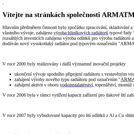
Vítejte na stránkách společnosti ARMATME
Hlavním předmětem činnosti bylo zpočátku zpracování, skladování a p
vlastního vývoje, zahájena
výroba hliníkových radiátorů
typové řady 
rozsáhlých investicích zahájena výroba odlitků pro výrobu radiátorů
dodáván nový vysokotlaký radiátor pod typovým označením "ARMA
V roce 2000 byly realizovány i další významné inovační projekty
ukončení vývoje spodního připojení radiátoru s vestavěným ve
zahájení výroby nového typu radiátoru pod označením "
ARMAT
zahájení aktivit v oboru
vodoinstalatérství
, topenářství, montá
V roce 2006 byla v rámci vytížení kapacit zařízení pro tlakové lití zah
V roce 2007 byly vybudované kapacity pro lití odlitků z Al a Cu slit